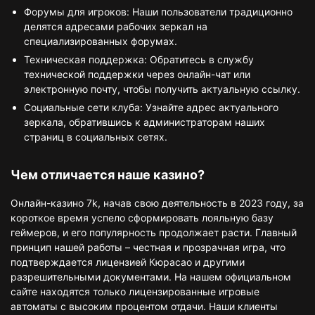
Форумы для игроков: Наши пользователи традиционно
делятся адресами рабочих зеркал на
специализированных форумах.
Техническая поддержка: Обратитесь в службу
технической поддержки через онлайн-чат или
электронную почту, чтобы получить актуальную ссылку.
Социальные сети клуба: Узнайте адрес актуального
зеркала, обратившись к администраторам наших
страниц в социальных сетях.
Чем отличается наше казино?
Онлайн-казино 7k, начав свою деятельность в 2023 году, за
короткое время успело сформировать лояльную базу
геймеров, и его популярность продолжает расти. Главный
принцип нашей работы – честная и прозрачная игра, что
подтверждается лицензией Кюрасао и другими
разрешительными документами. На нашем официальном
сайте находятся только лицензированные игровые
автоматы с высоким процентом отдачи. Наши клиенты