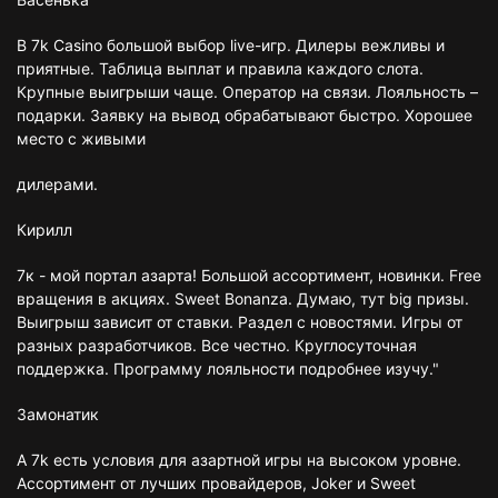
В 7k Casino большой выбор live-игр. Дилеры вежливы и
приятные. Таблица выплат и правила каждого слота.
Крупные выигрыши чаще. Оператор на связи. Лояльность –
подарки. Заявку на вывод обрабатывают быстро. Хорошее
место с живыми
дилерами.
Кирилл
7к - мой портал азарта! Большой ассортимент, новинки. Free
вращения в акциях. Sweet Bonanza. Думаю, тут big призы.
Выигрыш зависит от ставки. Раздел с новостями. Игры от
разных разработчиков. Все честно. Круглосуточная
поддержка. Программу лояльности подробнее изучу."
Замонатик
А 7k есть условия для азартной игры на высоком уровне.
Ассортимент от лучших провайдеров, Joker и Sweet