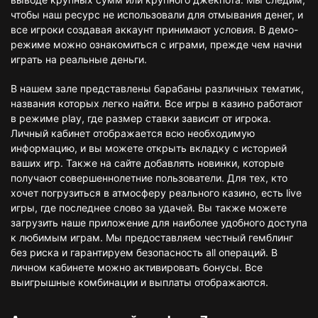
чтобы наш ресурс не использовали для отмывания денег, и
все игроки создавая аккаунт принимают условия. В демо-
режиме можно ознакомиться с играми, прежде чем начни
играть на реальные деньги.
В нашем зале представлены барабаны различных тематик,
названия которых легко найти. Все игры в казино работают
в режиме play, где размер ставки зависит от игрока.
Личный кабинет отображается всю необходимую
информацию, и вы можете открыть вкладку с историей
ваших игр. Также на сайте добавлять новинки, которые
получают совершеннолетние пользователи. Для тех, кто
хочет погрузиться в атмосферу реального казино, есть live
игры, где последнее слово за удачей. Вы также можете
загрузить наше приложение для наиболее удобного доступа
к любимым играм. Мы предоставляем честный гемблинг
без риска и гарантируем безопасность all операций. В
личном кабинете можно активировать бонусы. Все
выигрышные комбинации и выплаты отображаются.