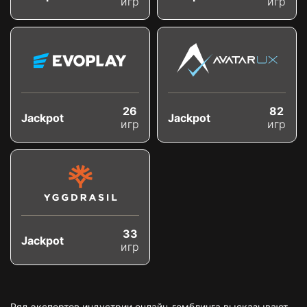
игр
игр
26
82
Jackpot
Jackpot
игр
игр
33
Jackpot
игр
Ряд экспертов индустрии онлайн-гемблинга высказывают