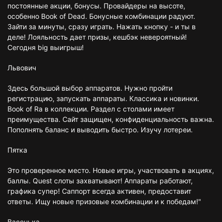
постоянные акции, бонусы. Провайдеры на высоте,
особенно Book of Dead. Бонусные комбинации радуют.
Зайти за минуты, сразу играть. Нажать кнопку - и ты в
деле! Лояльность дает призы, кешбэк невероятный!
Сегодня big выигрыш!
Львович
Здесь большой выбор аппаратов. Нужно пройти
регистрацию, запускать аппараты. Классика и новинки.
Book of Ra в коллекции. Раздел с столами имеет
преимущества. Сайт защищен, конфиденциальность важна.
Пополнять баланс и выводить быстро. Изучу лотереи.
Пятка
Это проверенное место. Новые игры, участвовать в акциях,
баллы. Quest слоты захватывают! Аппараты работают,
графика супер! Саппорт всегда активен, предоставит
ответы. Ищу новые призовые комбинации и к победам!"
Васенька