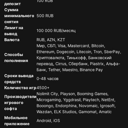
100 RUB
депозит
Сумма
минимального
500 RUB
снятия
Лимит на
100 000 RUB/месяц
вывод
Валюта
RUB, AZN, KZT
Мир, СБП, Visa, Mastercard, Bitcoin,
Ethereum, Dogecoin, Litecoin, Tron, SberPay,
Способы
Криптовалюта, Тинькофф, Банковский
пополнения
перевод, Cirrus, Сбербанк, Piastrix, Альфа-
Банк, Tether, Maestro, Binance Pay
Сроки вывода
0-48 часов
средств
Количество игр
4500+
Nolimit City, Playson, Booming Games,
Производители
Microgaming, Yggdrasil, Playtech, NetEnt,
игрового
Booongo, Endorphina, Novomaic, Igrosoft,
софта
Wazdan, ELK Studios, Gamomat, Amatic
Мобильное
Android, iOS
приложение