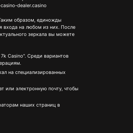
-casino-dealer.casino
 Таким образом, единожды
я входа на любом из них. После
актуального зеркала вы можете
7k Casino". Среди вариантов
перациям.
кал на специализированных
т или электронную почту, чтобы
раторам наших страниц в