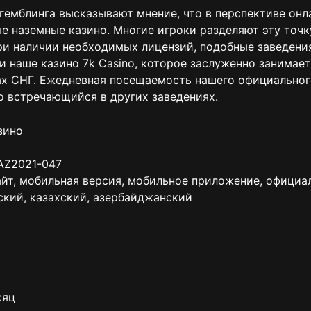
-гемблинга высказывают мнение, что в перспективе он
 наземные казино. Многие игроки разделяют эту точк
и наличии необходимых лицензий, подобные заведения
и наше казино 7k Casino, которое заслуженно занима
ах СНГ. Ежедневная посещаемость нашего официальног
ко встречающийся в других заведениях.
зино
JAZ2021-047
йт, мобильная версия, мобильное приложение, официа
ский, казахский, азербайджанский
сяц