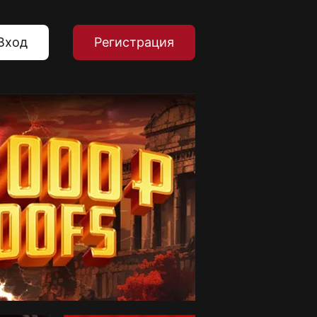
Вход
Регистрация