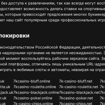
 без доступа к развлечениям, так как всегда могут во
редоставляет возможность делать ставки на спортивны
ы, которые превосходят предложения многих букмекер
ает наш сайт популярным среди профессиональных игр
блокировки
аконодательством Российской Федерации, деятельност
а надзорными органами не является неожиданностью. 
бой момент воспользуйтесь рабочим зеркалом сайта. 
вной платформы, отличаясь лишь уникальным URL-адре
играть в любимые слоты и автоматы, невзирая на огра
.uk
7kcasino-bluff.online
7k-casino-bluff.net
7k
tte.uk
7kcasino-roulette.online
7k-casino-roulette.net
7k
kjack.uk
7kcasino-blackjack.online
7kcasino-blackjack.net
7k
r.uk
7kcasino-poker.online
7kcasino-poker.net
7k
s.uk
7k-casino-chips.online
7kcasino-chips.net
7k