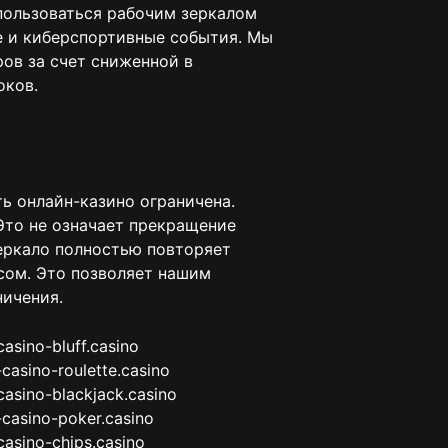
спользоваться рабочим зеркалом
е и киберспортивные события. Мы
ов за счет сниженной в
оков.
ь онлайн-казино ограничена.
Это не означает прекращение
Зеркало полностью повторяет
сом. Это позволяет нашим
ничения.
casino-bluff.casino
-casino-roulette.casino
casino-blackjack.casino
-casino-poker.casino
casino-chips.casino