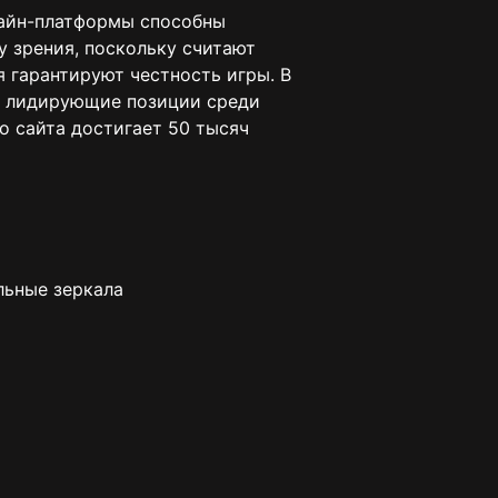
лайн-платформы способны
у зрения, поскольку считают
 гарантируют честность игры. В
ет лидирующие позиции среди
о сайта достигает 50 тысяч
льные зеркала