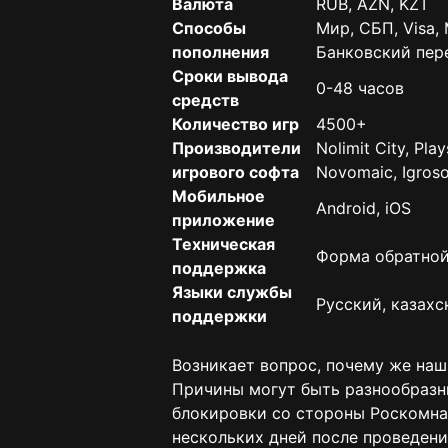
Валюта
RUB, AZN, KZT
Способы
Мир, СБП, Visa, 
пополнения
Банковский перев
Сроки вывода
0-48 часов
средств
Количество игр
4500+
Производители
Nolimit City, Pl
игрового софта
Novomaic, Igroso
Мобильное
Android, iOS
приложение
Техническая
Форма обратной 
поддержка
Языки службы
Русский, казахс
поддержки
Возникает вопрос, почему же наш
Причины могут быть разнообразн
блокировки со стороны Роскомна
нескольких дней после проведен