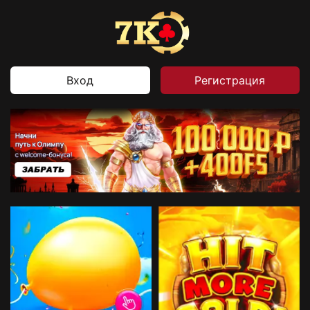
Вход
Регистрация