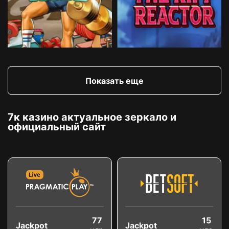
Показать еще
7к казино актуальное зеркало и
официальный сайт
77
15
Jackpot
Jackpot