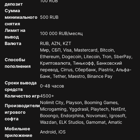
100 RUB
депозит
Сумма
минимального
500 RUB
снятия
Лимит на
100 000 RUB/месяц
вывод
Валюта
RUB, AZN, KZT
Мир, СБП, Visa, Mastercard, Bitcoin,
Ethereum, Dogecoin, Litecoin, Tron, SberPay,
Способы
Криптовалюта, Тинькофф, Банковский
пополнения
перевод, Cirrus, Сбербанк, Piastrix, Альфа-
Банк, Tether, Maestro, Binance Pay
Сроки вывода
0-48 часов
средств
Количество игр
4500+
Nolimit City, Playson, Booming Games,
Производители
Microgaming, Yggdrasil, Playtech, NetEnt,
игрового
Booongo, Endorphina, Novomaic, Igrosoft,
софта
Wazdan, ELK Studios, Gamomat, Amatic
Мобильное
Android, iOS
приложение