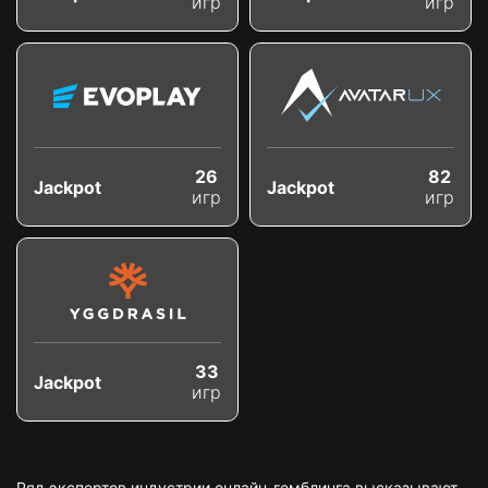
игр
игр
26
82
Jackpot
Jackpot
игр
игр
33
Jackpot
игр
Ряд экспертов индустрии онлайн-гемблинга высказывают