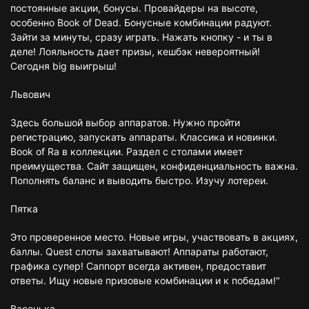
постоянные акции, бонусы. Провайдеры на высоте,
особенно Book of Dead. Бонусные комбинации радуют.
Зайти за минуты, сразу играть. Нажать кнопку - и ты в
деле! Лояльность дает призы, кешбэк невероятный!
Сегодня big выигрыш!
Львович
Здесь большой выбор аппаратов. Нужно пройти
регистрацию, запускать аппараты. Классика и новинки.
Book of Ra в коллекции. Раздел с столами имеет
преимущества. Сайт защищен, конфиденциальность важна.
Пополнять баланс и выводить быстро. Изучу лотереи.
Пятка
Это проверенное место. Новые игры, участвовать в акциях,
баллы. Quest слоты захватывают! Аппараты работают,
графика супер! Саппорт всегда активен, предоставит
ответы. Ищу новые призовые комбинации и к победам!"
Васенька