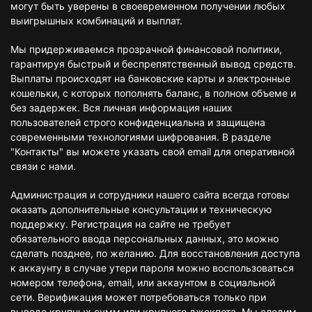
могут быть уверены в своевременном получении любых
выигрышных комбинаций и выплат.
Мы придерживаемся прозрачной финансовой политики,
гарантируя быстрый и беспрепятственный вывод средств.
Выплаты происходят на банковские карты и электронные
кошельки, с которых пополнять баланс, в полном объеме и
без задержек. Вся личная информация наших
пользователей строго конфиденциальна и защищена
современными технологиями шифрования. В разделе
"Контакты" вы можете указать свой email для оперативной
связи с нами.
Администрация и сотрудники нашего сайта всегда готовы
оказать дополнительные консультации и техническую
поддержку. Регистрация на сайте не требует
обязательного ввода персональных данных, это можно
сделать позднее, по желанию. Для восстановления доступа
к аккаунту в случае утери пароля можно воспользоваться
номером телефона, email, или аккаунтом в социальной
сети. Верификация может потребоваться только при
выводе крупных сумм или крупного джекпота. Мы следим,