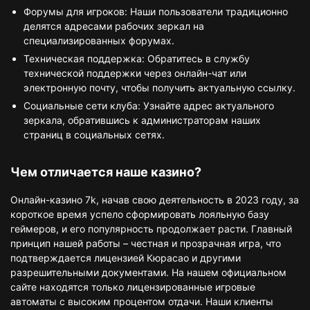
Форумы для игроков: Наши пользователи традиционно
делятся адресами рабочих зеркал на
специализированных форумах.
Техническая поддержка: Обратитесь в службу
технической поддержки через онлайн-чат или
электронную почту, чтобы получить актуальную ссылку.
Социальные сети клуба: Узнайте адрес актуального
зеркала, обратившись к администраторам наших
страниц в социальных сетях.
Чем отличается наше казино?
Онлайн-казино 7k, начав свою деятельность в 2023 году, за
короткое время успело сформировать лояльную базу
геймеров, и его популярность продолжает расти. Главный
принцип нашей работы – честная и прозрачная игра, что
подтверждается лицензией Кюрасао и другими
разрешительными документами. На нашем официальном
сайте находятся только лицензированные игровые
автоматы с высоким процентом отдачи. Наши клиенты