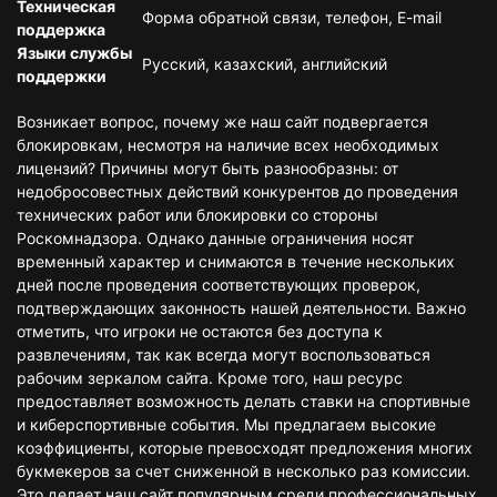
Техническая
Форма обратной связи, телефон, E-mail
поддержка
Языки службы
Русский, казахский, английский
поддержки
Возникает вопрос, почему же наш сайт подвергается
блокировкам, несмотря на наличие всех необходимых
лицензий? Причины могут быть разнообразны: от
недобросовестных действий конкурентов до проведения
технических работ или блокировки со стороны
Роскомнадзора. Однако данные ограничения носят
временный характер и снимаются в течение нескольких
дней после проведения соответствующих проверок,
подтверждающих законность нашей деятельности. Важно
отметить, что игроки не остаются без доступа к
развлечениям, так как всегда могут воспользоваться
рабочим зеркалом сайта. Кроме того, наш ресурс
предоставляет возможность делать ставки на спортивные
и киберспортивные события. Мы предлагаем высокие
коэффициенты, которые превосходят предложения многих
букмекеров за счет сниженной в несколько раз комиссии.
Это делает наш сайт популярным среди профессиональных