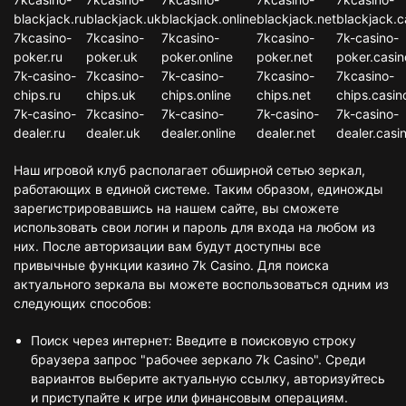
blackjack.ru
blackjack.uk
blackjack.online
blackjack.net
blackjack.c
7kcasino-
7kcasino-
7kcasino-
7kcasino-
7k-casino-
poker.ru
poker.uk
poker.online
poker.net
poker.casin
7k-casino-
7kcasino-
7k-casino-
7kcasino-
7kcasino-
chips.ru
chips.uk
chips.online
chips.net
chips.casin
7k-casino-
7kcasino-
7k-casino-
7k-casino-
7k-casino-
dealer.ru
dealer.uk
dealer.online
dealer.net
dealer.casi
Наш игровой клуб располагает обширной сетью зеркал,
работающих в единой системе. Таким образом, единожды
зарегистрировавшись на нашем сайте, вы сможете
использовать свои логин и пароль для входа на любом из
них. После авторизации вам будут доступны все
привычные функции казино 7k Casino. Для поиска
актуального зеркала вы можете воспользоваться одним из
следующих способов:
Поиск через интернет: Введите в поисковую строку
браузера запрос "рабочее зеркало 7k Casino". Среди
вариантов выберите актуальную ссылку, авторизуйтесь
и приступайте к игре или финансовым операциям.