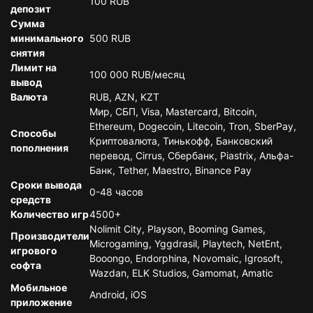
100 RUB
депозит
Сумма
минимального
500 RUB
снятия
Лимит на
100 000 RUB/месяц
вывод
Валюта
RUB, AZN, KZT
Мир, СБП, Visa, Mastercard, Bitcoin,
Ethereum, Dogecoin, Litecoin, Tron, SberPay,
Способы
Криптовалюта, Тинькофф, Банковский
пополнения
перевод, Cirrus, Сбербанк, Piastrix, Альфа-
Банк, Tether, Maestro, Binance Pay
Сроки вывода
0-48 часов
средств
Количество игр
4500+
Nolimit City, Playson, Booming Games,
Производители
Microgaming, Yggdrasil, Playtech, NetEnt,
игрового
Booongo, Endorphina, Novomaic, Igrosoft,
софта
Wazdan, ELK Studios, Gamomat, Amatic
Мобильное
Android, iOS
приложение