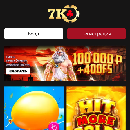
Вход
Регистрация