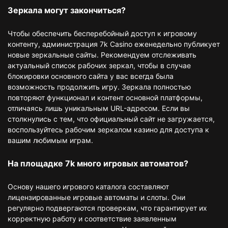
Зеркала могут закончиться?
Чтобы обеспечить бесперебойный доступ к игровому
контенту, администрация 7k Casino еженедельно публикует
новые зеркальные сайты. Рекомендуем отслеживать
актуальный список рабочих зеркал, чтобы в случае
блокировки основного сайта у вас всегда была
возможность продолжить игру. Зеркала полностью
повторяют функционал и контент основной платформы,
отличаясь лишь уникальным URL-адресом. Если вы
столкнулись с тем, что официальный сайт не загружается,
воспользуйтесь рабочим зеркалом казино для доступа к
вашим любимым играм.
На площадке 7k много игровых автоматов?
Основу нашего игрового каталога составляют
лицензированные игровые автоматы и слоты. Они
регулярно подвергаются проверкам, что гарантирует их
корректную работу и соответствие заявленным