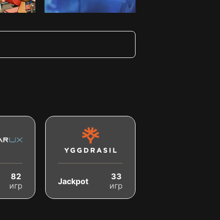
82
33
Jackpot
игр
игр