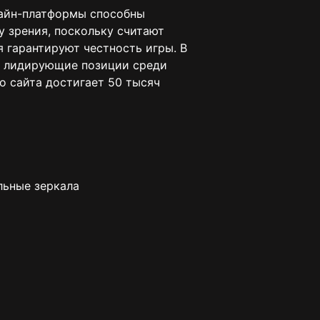
лайн-платформы способны
у зрения, поскольку считают
 гарантируют честность игры. В
ет лидирующие позиции среди
о сайта достигает 50 тысяч
льные зеркала