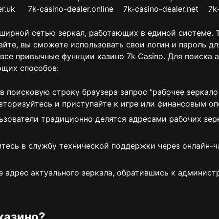
r.uk
7k-casino-dealer.online
7k-casino-dealer.net
7k
бширной сетью зеркал, работающих в единой системе.
йте, вы сможете использовать свои логин и пароль дл
все привычные функции казино 7k Casino. Для поиска 
ющих способов:
 в поисковую строку браузера запрос "рабочее зеркало 
вторизуйтесь и приступайте к игре или финансовым о
ьзователи традиционно делятся адресами рабочих зер
тесь в службу технической поддержки через онлайн-ча
е адрес актуального зеркала, обратившись к админист
казино?