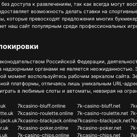
 без доступа к развлечениям, так как всегда могут во
редоставляет возможность делать ставки на спортивны
ы, которые превосходят предложения многих букмекер
ает наш сайт популярным среди профессиональных игр
блокировки
аконодательством Российской Федерации, деятельност
а надзорными органами не является неожиданностью. 
бой момент воспользуйтесь рабочим зеркалом сайта. 
вной платформы, отличаясь лишь уникальным URL-адре
играть в любимые слоты и автоматы, невзирая на огра
.uk
7kcasino-bluff.online
7k-casino-bluff.net
7k
tte.uk
7kcasino-roulette.online
7k-casino-roulette.net
7k
kjack.uk
7kcasino-blackjack.online
7kcasino-blackjack.net
7k
r.uk
7kcasino-poker.online
7kcasino-poker.net
7k
s.uk
7k-casino-chips.online
7kcasino-chips.net
7k