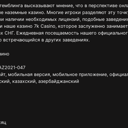
-гемблинга высказывают мнение, что в перспективе он
 наземные казино. Многие игроки разделяют эту точк
и наличии необходимых лицензий, подобные заведения
и наше казино 7k Casino, которое заслуженно занима
ах СНГ. Ежедневная посещаемость нашего официальног
ко встречающийся в других заведениях.
зино
JAZ2021-047
йт, мобильная версия, мобильное приложение, официа
ский, казахский, азербайджанский
сяц