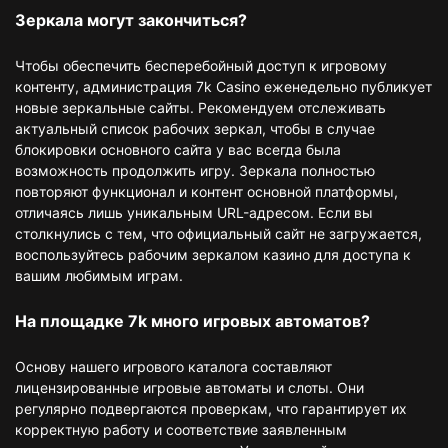
Зеркала могут закончиться?
Чтобы обеспечить бесперебойный доступ к игровому
контенту, администрация 7k Casino еженедельно публикует
новые зеркальные сайты. Рекомендуем отслеживать
актуальный список рабочих зеркал, чтобы в случае
блокировки основного сайта у вас всегда была
возможность продолжить игру. Зеркала полностью
повторяют функционал и контент основной платформы,
отличаясь лишь уникальным URL-адресом. Если вы
столкнулись с тем, что официальный сайт не загружается,
воспользуйтесь рабочим зеркалом казино для доступа к
вашим любимым играм.
На площадке 7k много игровых автоматов?
Основу нашего игрового каталога составляют
лицензированные игровые автоматы и слоты. Они
регулярно подвергаются проверкам, что гарантирует их
корректную работу и соответствие заявленным