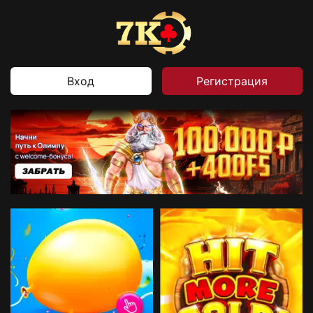
Вход
Регистрация