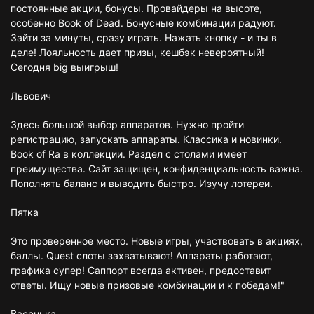
постоянные акции, бонусы. Провайдеры на высоте,
особенно Book of Dead. Бонусные комбинации радуют.
Зайти за минуты, сразу играть. Нажать кнопку - и ты в
деле! Лояльность дает призы, кешбэк невероятный!
Сегодня big выигрыш!
Львович
Здесь большой выбор аппаратов. Нужно пройти
регистрацию, запускать аппараты. Классика и новинки.
Book of Ra в коллекции. Раздел с столами имеет
преимущества. Сайт защищен, конфиденциальность важна.
Пополнять баланс и выводить быстро. Изучу лотереи.
Пятка
Это проверенное место. Новые игры, участвовать в акциях,
баллы. Quest слоты захватывают! Аппараты работают,
графика супер! Саппорт всегда активен, предоставит
ответы. Ищу новые призовые комбинации и к победам!"
Васенька