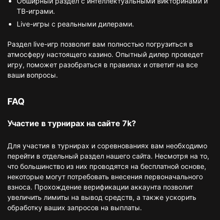
Обширный раздел с интеллектуальными викторинами и
ТВ-играми.
Live-игры с реальными дилерами.
Раздел live-игр позволит вам полностью погрузиться в
атмосферу настоящего казино. Опытный дилер проведет
игру, поможет разобраться в правилах и ответит на все
ваши вопросы.
FAQ
Участие в турнирах на сайте 7k?
Для участия в турнирах и соревнованиях вам необходимо
перейти в отдельный раздел нашего сайта. Несмотря на то,
что большинство из них проводятся на бесплатной основе,
некоторые могут потребовать внесения первоначального
взноса. Прохождение верификации аккаунта позволит
увеличить лимиты на вывод средств, а также ускорить
обработку ваших запросов на выплаты.