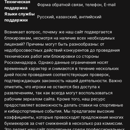
Техническая
Форма обратной связи, телефон, E-mail
поддержка
Языки службы
Русский, казахский, английский
поддержки
Возникает вопрос, почему же наш сайт подвергается
блокировкам, несмотря на наличие всех необходимых
лицензий? Причины могут быть разнообразны: от
недобросовестных действий конкурентов до проведения
технических работ или блокировки со стороны
Роскомнадзора. Однако данные ограничения носят
временный характер и снимаются в течение нескольких
дней после проведения соответствующих проверок,
подтверждающих законность нашей деятельности. Важно
отметить, что игроки не остаются без доступа к
развлечениям, так как всегда могут воспользоваться
рабочим зеркалом сайта. Кроме того, наш ресурс
предоставляет возможность делать ставки на спортивные
и киберспортивные события. Мы предлагаем высокие
коэффициенты, которые превосходят предложения многих
букмекеров за счет сниженной в несколько раз комиссии.
Это делает наш сайт популярным среди профессиональных