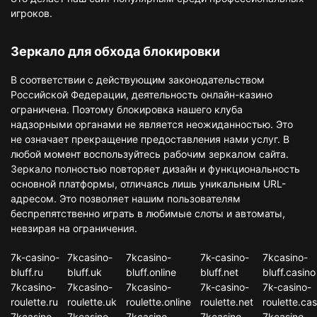
игроков.
Зеркало для обхода блокировки
В соответствии с действующим законодательством
Российской Федерации, деятельность онлайн-казино
ограничена. Поэтому блокировка нашего клуба
надзорными органами не является неожиданностью. Это
не означает прекращение предоставления нами услуг. В
любой момент воспользуйтесь рабочим зеркалом сайта.
Зеркало полностью повторяет дизайн и функциональность
основной платформы, отличаясь лишь уникальным URL-
адресом. Это позволяет нашим пользователям
беспрепятственно играть в любимые слоты и автоматы,
невзирая на ограничения.
7k-casino-
7kcasino-
7kcasino-
7k-casino-
7kcasino-
bluff.ru
bluff.uk
bluff.online
bluff.net
bluff.casino
7kcasino-
7kcasino-
7kcasino-
7k-casino-
7k-casino-
roulette.ru
roulette.uk
roulette.online
roulette.net
roulette.cas
7kcasino-
7kcasino-
7kcasino-
7kcasino-
7kcasino-