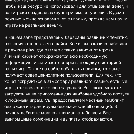
чтобы наш ресурс не использовали для отмывания денег, и
все игроки создавая аккаунт принимают условия. В демо-
режиме можно ознакомиться с играми, прежде чем начни
играть на реальные деньги.
В нашем зале представлены барабаны различных тематик,
названия которых легко найти. Все игры в казино работают
в режиме play, где размер ставки зависит от игрока.
Личный кабинет отображается всю необходимую
информацию, и вы можете открыть вкладку с историей
ваших игр. Также на сайте добавлять новинки, которые
получают совершеннолетние пользователи. Для тех, кто
хочет погрузиться в атмосферу реального казино, есть live
игры, где последнее слово за удачей. Вы также можете
загрузить наше приложение для наиболее удобного доступа
к любимым играм. Мы предоставляем честный гемблинг
без риска и гарантируем безопасность all операций. В
личном кабинете можно активировать бонусы. Все
выигрышные комбинации и выплаты отображаются.