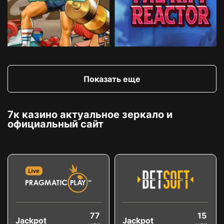
Показать еще
7к казино актуальное зеркало и
официальный сайт
77
15
Jackpot
Jackpot