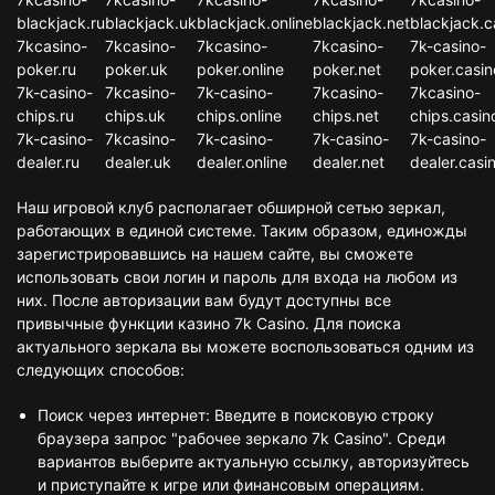
blackjack.ru
blackjack.uk
blackjack.online
blackjack.net
blackjack.c
7kcasino-
7kcasino-
7kcasino-
7kcasino-
7k-casino-
poker.ru
poker.uk
poker.online
poker.net
poker.casin
7k-casino-
7kcasino-
7k-casino-
7kcasino-
7kcasino-
chips.ru
chips.uk
chips.online
chips.net
chips.casin
7k-casino-
7kcasino-
7k-casino-
7k-casino-
7k-casino-
dealer.ru
dealer.uk
dealer.online
dealer.net
dealer.casi
Наш игровой клуб располагает обширной сетью зеркал,
работающих в единой системе. Таким образом, единожды
зарегистрировавшись на нашем сайте, вы сможете
использовать свои логин и пароль для входа на любом из
них. После авторизации вам будут доступны все
привычные функции казино 7k Casino. Для поиска
актуального зеркала вы можете воспользоваться одним из
следующих способов:
Поиск через интернет: Введите в поисковую строку
браузера запрос "рабочее зеркало 7k Casino". Среди
вариантов выберите актуальную ссылку, авторизуйтесь
и приступайте к игре или финансовым операциям.