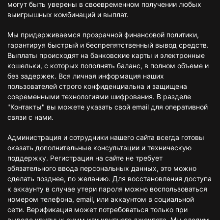
могут быть уверены в своевременном получении любых
выигрышных комбинаций и выплат.
Мы придерживаемся прозрачной финансовой политики,
гарантируя быстрый и беспрепятственный вывод средств.
Выплаты происходят на банковские карты и электронные
кошельки, с которых пополнять баланс, в полном объеме и
без задержек. Вся личная информация наших
пользователей строго конфиденциальна и защищена
современными технологиями шифрования. В разделе
"Контакты" вы можете указать свой email для оперативной
связи с нами.
Администрация и сотрудники нашего сайта всегда готовы
оказать дополнительные консультации и техническую
поддержку. Регистрация на сайте не требует
обязательного ввода персональных данных, это можно
сделать позднее, по желанию. Для восстановления доступа
к аккаунту в случае утери пароля можно воспользоваться
номером телефона, email, или аккаунтом в социальной
сети. Верификация может потребоваться только при
выводе крупных сумм или крупного джекпота. Мы следим,