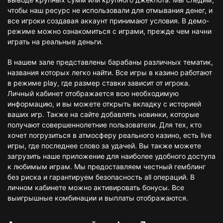
чтобы наш ресурс не использовали для отмывания денег, и
все игроки создавая аккаунт принимают условия. В демо-
режиме можно ознакомиться с играми, прежде чем начни
играть на реальные деньги.
В нашем зале представлены барабаны различных тематик,
названия которых легко найти. Все игры в казино работают
в режиме play, где размер ставки зависит от игрока.
Личный кабинет отображается всю необходимую
информацию, и вы можете открыть вкладку с историей
ваших игр. Также на сайте добавлять новинки, которые
получают совершеннолетние пользователи. Для тех, кто
хочет погрузиться в атмосферу реального казино, есть live
игры, где последнее слово за удачей. Вы также можете
загрузить наше приложение для наиболее удобного доступа
к любимым играм. Мы предоставляем честный гемблинг
без риска и гарантируем безопасность all операций. В
личном кабинете можно активировать бонусы. Все
выигрышные комбинации и выплаты отображаются.