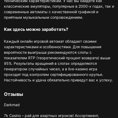
техническим характеристикам. У нас вы найдете как
классические эмуляторы, популярные в 2000-х годах, так и
современные автоматы с качественной графикой и
приятным музыкальным сопровождением.
Как здесь можно заработать?
Каждый онлайн игровой автомат обладает своими
характеристиками и особенностями. Для повышения
вероятности выигрыша рекомендуются слоты с
показателем RTP (теоретический процент возврата) выше
95%. Результаты вращений в слотах определяются
генератором случайных чисел, а в live-казино игра
проходит под контролем сертифицированного крупье.
Настойчивость и удача обязательно приведут вас к успеху.
Отзывы
Darkmad
7k Casino – рай для азартных игроков! Ассортимент,