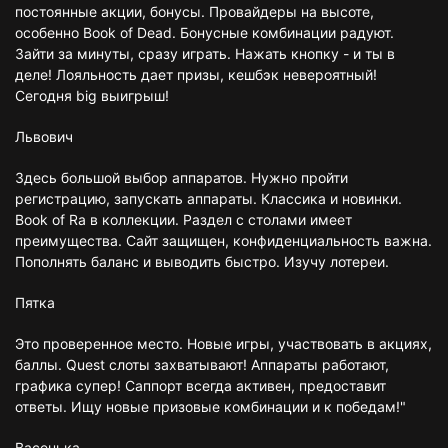
постоянные акции, бонусы. Провайдеры на высоте,
особенно Book of Dead. Бонусные комбинации радуют.
Зайти за минуты, сразу играть. Нажать кнопку - и ты в
деле! Лояльность дает призы, кешбэк невероятный!
Сегодня big выигрыш!
Львович
Здесь большой выбор аппаратов. Нужно пройти
регистрацию, запускать аппараты. Классика и новинки.
Book of Ra в коллекции. Раздел с столами имеет
преимущества. Сайт защищен, конфиденциальность важна.
Пополнять баланс и выводить быстро. Изучу лотереи.
Пятка
Это проверенное место. Новые игры, участвовать в акциях,
баллы. Quest слоты захватывают! Аппараты работают,
графика супер! Саппорт всегда активен, предоставит
ответы. Ищу новые призовые комбинации и к победам!"
Васенька